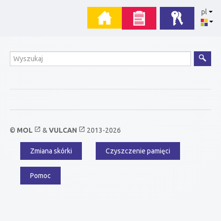
Przejdź
Menu
pl
do
zawartości
główne
Wyszukiwanie
open_in_new
open_in_new
©
MOL
&
VULCAN
2013-2026
Zmiana skórki
Czyszczenie pamięci
Menu
dodatkowe
Pomoc